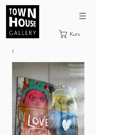
Kurv
Klik på billedet
for at se det i
fuld størrelse