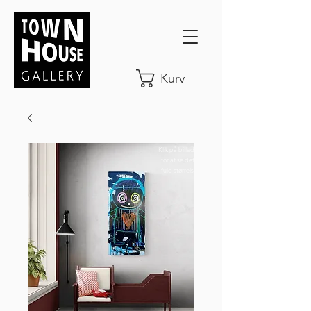
Kurv
Klik på billedet
for at se det i
fuld størrelse