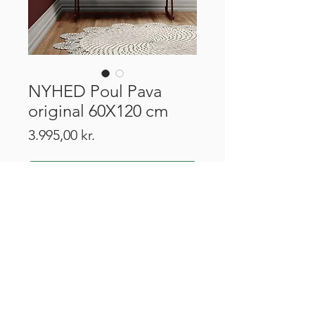
NYHED Poul Pava
original 60X120 cm
Pris
3.995,00 kr.
Tilføj til kurv
CVR:
43499513
Robert Jacobsens Vej 44H, 2300 København
info@townhousegallery.dk