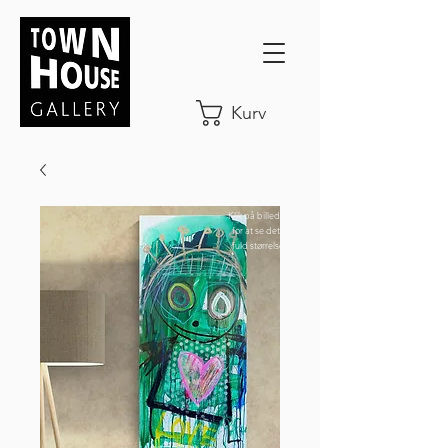
Kurv
Klik på billedet
for at se det i
fuld størrelse