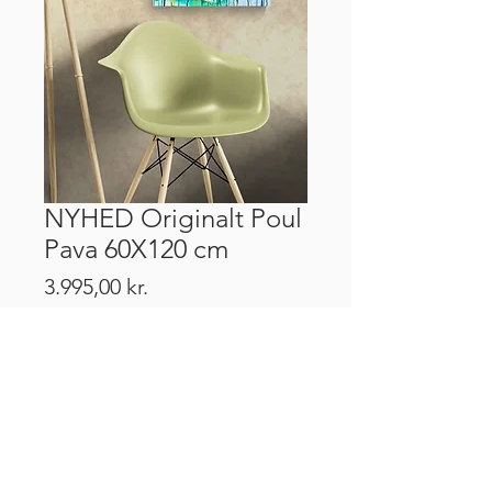
NYHED Originalt Poul
Pava 60X120 cm
Pris
3.995,00 kr.
Tilføj til kurv
CVR:
43499513
Robert Jacobsens Vej 44H, 2300 København