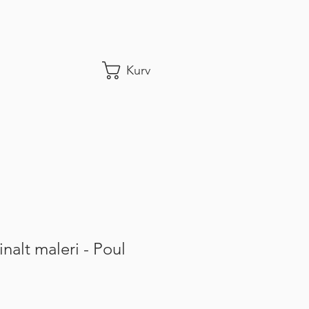
Kurv
nalt maleri - Poul
s