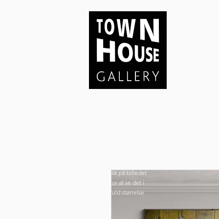
Klik på billedet
for at se det i
fuld størrelse