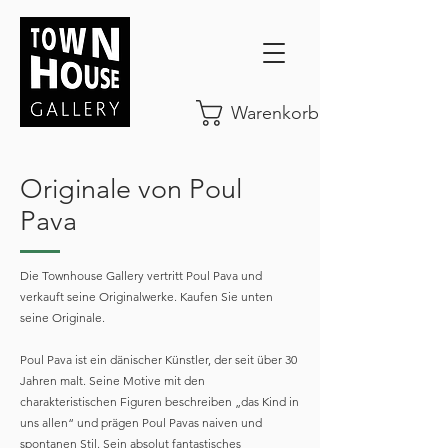
Warenkorb
Originale von Poul
Pava
Die Townhouse Gallery vertritt Poul Pava und
verkauft seine Originalwerke. Kaufen Sie unten
seine Originale.
Poul Pava ist ein dänischer Künstler, der seit über 30
Jahren malt. Seine Motive mit den
charakteristischen Figuren beschreiben „das Kind in
uns allen“ und prägen Poul Pavas naiven und
spontanen Stil. Sein absolut fantastisches