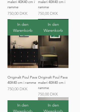
maleri 40X40 cm i
maleri 40X40 cm i
ramme
ramme
Preis
Preis
750,00 DKK
750,00 DKK
In den
In den
Warenkorb
Warenkorb
Originalt Poul Pava
Originalt Poul Pava
40X40 cm i ramme
maleri 40X40 cm i
ramme
Preis
750,00 DKK
Preis
750,00 DKK
In den
In den
Warenkorb
Warenkorb