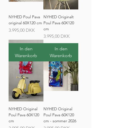
NYHED Poul Pava
NYHED Originalt
original 60X120 cm
Poul Pava 60X120
cm
Preis
3.995,00 DKK
Preis
3.995,00 DKK
In den
In den
Warenkorb
Warenkorb
NYHED Original
NYHED Original
Poul Pava 60X120
Poul Pava 60X120
cm
cm - sommer 2026
Preis
Preis