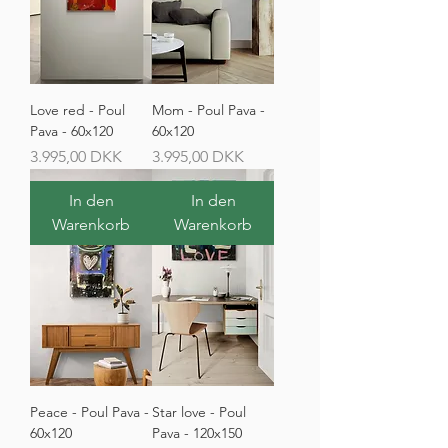
Love red - Poul
Mom - Poul Pava -
Pava - 60x120
60x120
Preis
Preis
3.995,00 DKK
3.995,00 DKK
In den
In den
Warenkorb
Warenkorb
Peace - Poul Pava -
Star love - Poul
60x120
Pava - 120x150