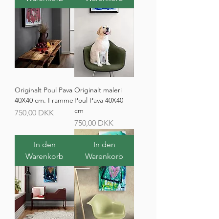
Originalt Poul Pava
Originalt maleri
40X40 cm. I ramme
Poul Pava 40X40
cm
Preis
750,00 DKK
Preis
750,00 DKK
In den
In den
Warenkorb
Warenkorb