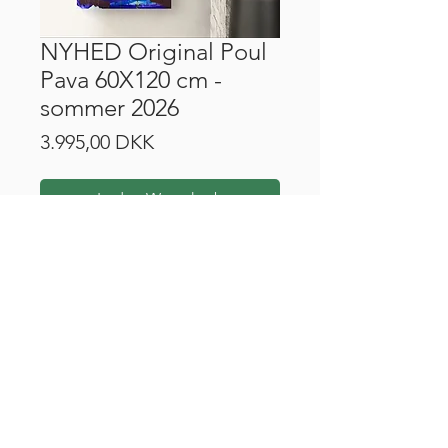
NYHED Original Poul
Pava 60X120 cm -
sommer 2026
Preis
3.995,00 DKK
In den Warenkorb
CVR-Nummer:
43499513
Robert Jacobsens Vej 44H, 2300 København
info@townhousegallery.dk
Rückgaberecht
Datenschutz- und Cookie-Richtlinie